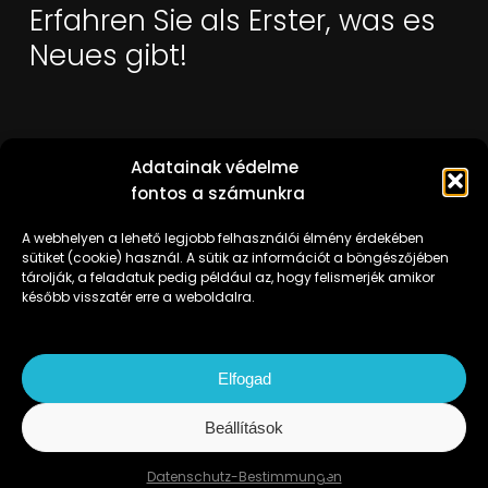
Erfahren Sie als Erster, was es
Neues gibt!
Adatainak védelme
fontos a számunkra
A webhelyen a lehető legjobb felhasználói élmény érdekében
sütiket (cookie) használ. A sütik az információt a böngészőjében
tárolják, a feladatuk pedig például az, hogy felismerjék amikor
később visszatér erre a weboldalra.
Ich habe es gelesen und akzeptiere es
Datenschutz-
Bestimmungen.
Elfogad
Beállítások
Urheberrechte © 2022 coconutwatershop.com I Alle Rechte
Datenschutz-Bestimmungen
vorbehalten! I
Design by laszlocsillik.com