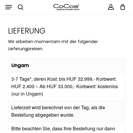
Menu
Skip
Menu
to
search
Cart
Close
account
Cart
main
content
LIEFERUNG
Wir arbeiten momentam mit der folgender
Lieferungpreisen.
Ungarn
3-7 Tage*, deren Kost: bis HUF 32.999,- Korbwert:
HUF 2.400 – Ab HUF 33.000,- Korbwert: kostenlos
(nur in Ungarn)
Lieferzeit wird berechnet von der Tag, als die
Bestellung abgegeben wurde.
Bitte beachten Sie, dass Ihre Bestellung nur dann