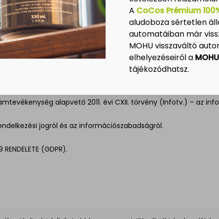
ól.
A
CoCos Prémium 100%
vetlen üzletszerzés célját szolgáló név- és lakcímadatok kezelésé
aludoboza sértetlen á
osítás ellátásaira és a magánnyugdíjra jogosultakról, valamint e 
automatáiban már viss
kus kereskedelmi szolgáltatások, valamint az információs társada
MOHU visszaváltó aut
elhelyezéseiről a
MOHU
a személyes adatok gépi feldolgozása során, Strasbourgban, 1981.
tájékozódhatsz.
t átlépő áramlásáról szóló, Strasbourgban, 2001. november 8-án
klámtevékenység alapvető 2011. évi CXII. törvény (Infotv.) – az in
nrendelkezési jogról és az információszabadságról.
9 RENDELETE (GDPR).