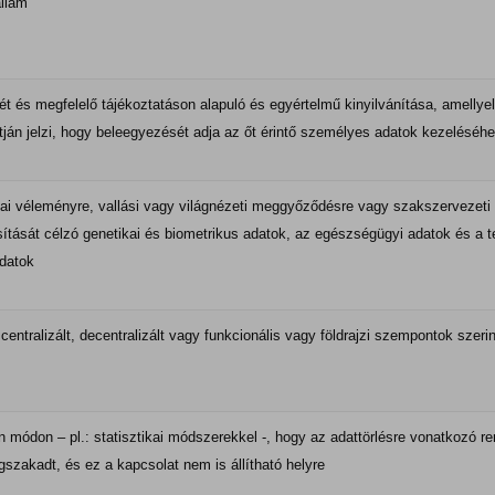
llam
ét és megfelelő tájékoztatáson alapuló és egyértelmű kinyilvánítása, amellyel
 útján jelzi, hogy beleegyezését adja az őt érintő személyes adatok kezeléséhe
tikai véleményre, vallási vagy világnézeti meggyőződésre vagy szakszervezeti
tását célzó genetikai és biometrikus adatok, az egészségügyi adatok és a 
datok
ntralizált, decentralizált vagy funkcionális vagy földrajzi szempontok szeri
 módon – pl.: statisztikai módszerekkel -, hogy az adattörlésre vonatkozó 
zakadt, és ez a kapcsolat nem is állítható helyre