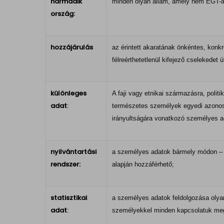
harmadik
minden olyan állam, amely nem EGT-á
ország:
hozzájárulás
az érintett akaratának önkéntes, konkr
félreérthetetlenül kifejező cselekedet
különleges
A faji vagy etnikai származásra, poli
adat
:
természetes személyek egyedi azonosí
irányultságára vonatkozó személyes a
nyilvántartási
a személyes adatok bármely módon – ce
rendszer:
alapján hozzáférhető;
statisztikai
a személyes adatok feldolgozása olyan
adat
:
személyekkel minden kapcsolatuk megs