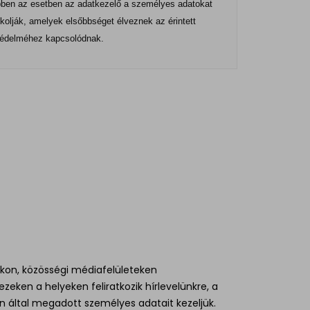
 Ebben az esetben az adatkezelő a személyes adatokat
kolják, amelyek elsőbbséget élveznek az érintett
 védelméhez kapcsolódnak.
on, közösségi médiafelületeken
zeken a helyeken feliratkozik hírlevelünkre, a
n által megadott személyes adatait kezeljük.