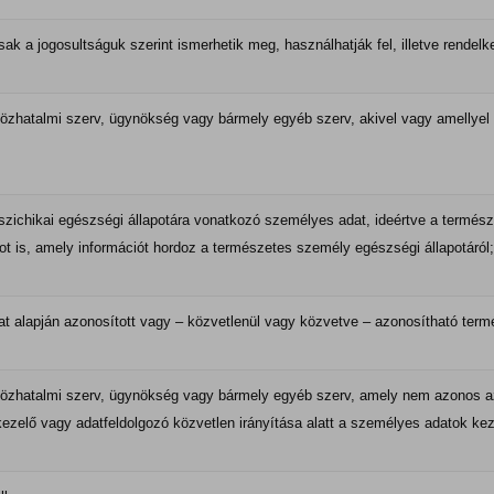
sak a jogosultságuk szerint ismerhetik meg, használhatják fel, illetve rendel
özhatalmi szerv, ügynökség vagy bármely egyéb szerv, akivel vagy amellyel a
szichikai egészségi állapotára vonatkozó személyes adat, ideértve a termé
ot is, amely információt hordoz a természetes személy egészségi állapotáról;
t alapján azonosított vagy – közvetlenül vagy közvetve – azonosítható ter
özhatalmi szerv, ügynökség vagy bármely egyéb szerv, amely nem azonos az é
ezelő vagy adatfeldolgozó közvetlen irányítása alatt a személyes adatok kez