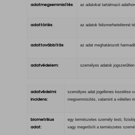
adatmegsemmisítés
:
az adatokat tartalmazó adathor
adattörlés
:
az adatok felismerhetetlenné t
adattovábbítás
:
az adat meghatározott harmadik
adatvédelem:
személyes adatok jogszerűtle
adatvédelmi
személyes adat jogellenes kezelése va
incidens:
megsemmisítés, valamint a véletlen 
biometrikus
egy természetes személy testi, fizioló
adat:
vagy megerősíti a természetes személy