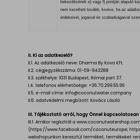
bekezdésének e) vagy f) pontján alapuló kez
nem kezelheti tovább, kivéve, ha az adatkez
érdekeivel, jogaival és szabadságaival sz
II. Ki az adatkezelő?
II.1. Az adatkezelő neve: Dharma By Kova Kft.
II.2. cégjegyzékszáma: 01-09-943288
II.3. székhelye: 1031 Budapest, Római part 37.
I.4. telefonos elérhetősége: +36.70.299.55.95
II.5. e-mail címe:
info@coconutwater.company
II.6. adatvédelmi megbízott: Kovács László
III. Tájékoztató arról, hogy Önnel kapcsolatosa
III.1. Amikor regisztrál a
www.coconutwatershop.co
(
https://www.facebook.com/coconuteurope
;
http
webshopunkon keresztül terméket, termékeket rende