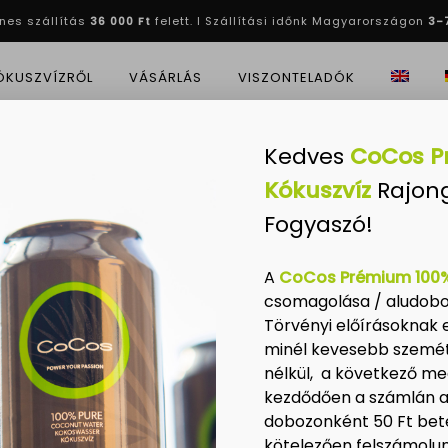
nes szállítás
36 000 Ft
felett. I Szállítási időnk Magyarországon
3-
Cart
ÓKUSZVÍZRŐL
VÁSÁRLÁS
VISZONTELADÓK
Kedves
CoCos P
ezelési tájékoztató
Kókuszvíz
Rajong
lmi irányelvei
Fogyaszó!
A
CoCos Prémium 100%
csomagolása / aludoboz
szabadságainak védelme érdekében a Dharma By Kova Kft. minde
Törvényi előírásoknak 
 adatait, és felelősséget vállal az információk biztonságára. A
minél kevesebb szemé
elési folyamataink tisztességesek és átláthatóak.
nélkül, a következő m
tvédelmi szabályoknak való legteljesebb megfelelések szerint v
kezdődően a számlán az
dobozonként 50 Ft betét
kötelezően felszámolun