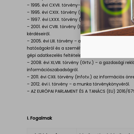
– 1995. évi CXVII. törvény-a személyi jövedelemadór
– 1995. évi CXIX. törvény (DMtv.) a kutatás és a köz
– 1997. évi LXXX. törvény (TBtv) – a társadalombizt
– 2001. évi CVIII. törvény (Ekertv.) – az elektroni
kérdéseiről.
– 2005. évi LIII. törvény – az egyének védelméről 
hatóságokról és a személyes adatok országhatároka
gépi adatkezelés feltételeiről és egyes korlátairól.
– 2008. évi XLVIII. törvény (Grtv.) – a gazdasági re
információszabadságról.
– 2011. évi CXII. törvény (Infotv.) az információs ö
– 2012. évi I. törvény – a munka törvénykönyvéről.
– AZ EURÓPAI PARLAMENT ÉS A TANÁCS (EU) 2016/67
I. Fogalmak