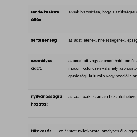
rendelkezésre
annak biztosítása, hogy a szükséges a
állás
:
sértetlenség
:
az adat létének, hitelességének, éps
személyes
azonosított vagy azonosítható termész
adat
:
módon, különösen valamely azonosító, 
gazdasági, kulturális vagy szociális 
nyilvánosságra
az adat bárki számára hozzáférhetővé 
hozatal
:
tiltakozás
:
az érintett nyilatkozata. amelyben él a jog