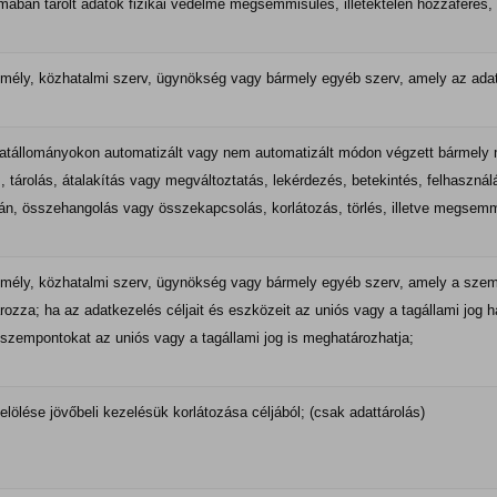
rmában tárolt adatok fizikai védelme megsemmisülés, illetéktelen hozzáférés, 
emély, közhatalmi szerv, ügynökség vagy bármely egyéb szerv, amely az ada
tállományokon automatizált vagy nem automatizált módon végzett bármely 
s, tárolás, átalakítás vagy megváltoztatás, lekérdezés, betekintés, felhaszná
tján, összehangolás vagy összekapcsolás, korlátozás, törlés, illetve megsemm
emély, közhatalmi szerv, ügynökség vagy bármely egyéb szerv, amely a szemé
zza; ha az adatkezelés céljait és eszközeit az uniós vagy a tagállami jog 
 szempontokat az uniós vagy a tagállami jog is meghatározhatja;
lölése jövőbeli kezelésük korlátozása céljából; (csak adattárolás)