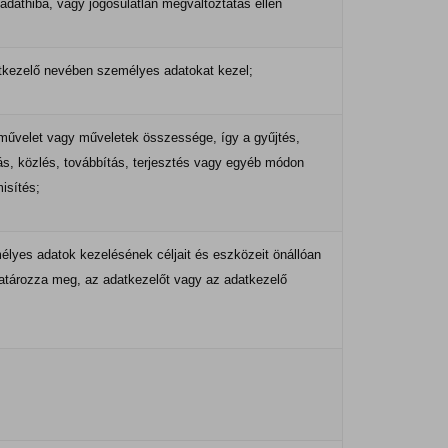
adathiba, vagy jogosulatlan megváltoztatás ellen
tkezelő nevében személyes adatokat kezel;
művelet vagy műveletek összessége, így a gyűjtés,
lás, közlés, továbbítás, terjesztés vagy egyéb módon
isítés;
lyes adatok kezelésének céljait és eszközeit önállóan
határozza meg, az adatkezelőt vagy az adatkezelő