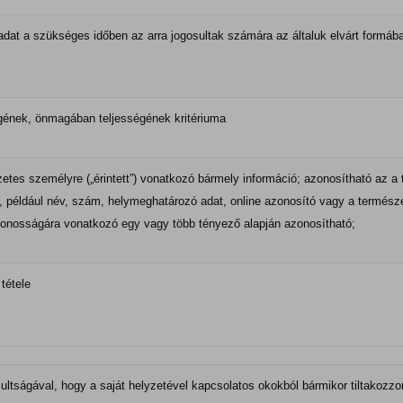
dat a szükséges időben az arra jogosultak számára az általuk elvárt formába
égének, önmagában teljességének kritériuma
etes személyre („érintett”) vonatkozó bármely információ; azonosítható az a
például név, szám, helymeghatározó adat, online azonosító vagy a természetes
azonosságára vonatkozó egy vagy több tényező alapján azonosítható;
tétele
osultságával, hogy a saját helyzetével kapcsolatos okokból bármikor tiltakoz