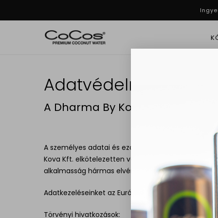
Skip
Ingye
to
main
K
content
Adatvédelmi és Adatk
A Dharma By Kova Kft. adatvéde
A személyes adatai és ezáltal az Ön jogainak és 
Kova Kft. elkötelezetten védelmezi az Ön személyes
alkalmasság hármas elvének talaján állnak. Adatkez
Adatkezeléseinket az Európai Unió és a magyar ada
Törvényi hivatkozások: