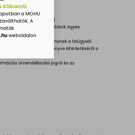
 Kókuszvíz
ről.
llapotban a MOHU
szolgáltatások fedezetéről.
zaválthatók. A
lommal összefüggő szolgáltatások egyes
omaták
.hu
weboldalon
 január 28-án kelt Egyezménynek a felügyelő
 kelt Kiegészítő Jegyzőkönyve kihirdetéséről a
formációs önrendelkezési jogról és az