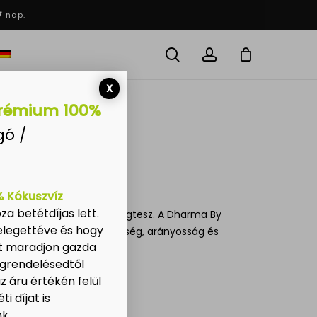
Menu
7
nap.
Close
Cart
search
account
X
rémium 100%
ó /
 Kókuszvíz
a betétdíjas lett.
n ésszerű erőfeszítést megtesz. A Dharma By
elegettéve és hogy
datkezeléseink a szükségesség, arányosság és
t maradjon gazda
egrendelésedtől
égezzük!
 áru értékén felül
i díjat is
k.