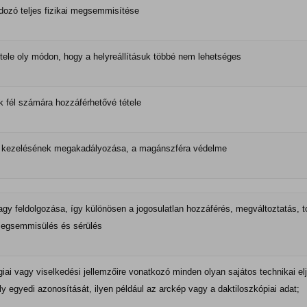
dozó teljes fizikai megsemmisítése
étele oly módon, hogy a helyreállításuk többé nem lehetséges
 fél számára hozzáférhetővé tétele
n kezelésének megakadályozása, a magánszféra védelme
gy feldolgozása, így különösen a jogosulatlan hozzáférés, megváltoztatás, to
megsemmisülés és sérülés
giai vagy viselkedési jellemzőire vonatkozó minden olyan sajátos technikai e
 egyedi azonosítását, ilyen például az arckép vagy a daktiloszkópiai adat;