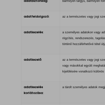
adatbiztonság:
bármilyen tárgyú, bármilyen fo
adatfeldolgozó
:
az a természetes vagy jogi sz
adatkezelés
:
a személyes adatokon vagy ada
rögzítés, rendszerezés, tagolá
történő hozzáférhetővé tétel ú
adatkezelő
:
az a természetes vagy jogi sz
vagy másokkal együtt meghatáro
kijelölésére vonatkozó különös
adatkezelés
a tárolt személyes adatok megje
korlátozása: