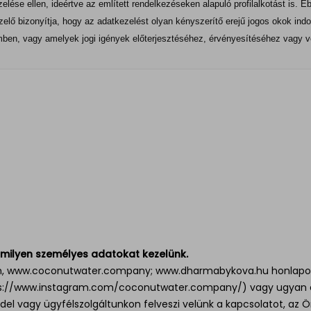
elése ellen, ideértve az említett rendelkezéseken alapuló profilalkotást is.
elő bizonyítja, hogy az adatkezelést olyan kényszerítő erejű jogos okok indo
emben, vagy amelyek jogi igények előterjesztéséhez, érvényesítéséhez vagy
n milyen személyes adatokat kezelünk.
m
,
www.coconutwater.company
;
www.dharmabykova.hu
honlapok
s://www.instagram.com/coconutwater.company/
) vagy ugyan e
l vagy ügyfélszolgáltunkon felveszi velünk a kapcsolatot, az Ö